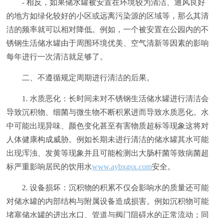
- 相反，如果储水罐被安置在环境较为清洁、通风良好
的地方如绿化较好的小区或远离污染源的区域等，那么其清
洁的频率就可以相对降低。例如，一个被安置在公园内的不
锈钢生活储水罐由于周围环境优美、空气清新等因素的影响
每年进行一次清洁就足够了。
二、不遵循规定周期进行清洁的后果。
1. 水质恶化：长时间未对不锈钢生活储水罐进行清洁会
导致沉积物、细菌与微生物不断积累进而导致水质恶化。水
中可能出现异味、颜色变化甚至有害物质超标等现象这将对
人体健康构成威胁。例如长期未进行清洁的储水罐其水可能
出现浑浊、发黄等现象并且可能检测出大肠杆菌等致病菌超
标严重影响居民的饮用水
www.aybxgsx.com
安全。
2. 设备损坏：沉积物的积累不仅会影响水的质量还可能
对储水罐的内部结构与附属设备造成损害。例如沉积物可能
堵塞储水罐的进出水口、管道与阀门阻碍水的正常流动；同